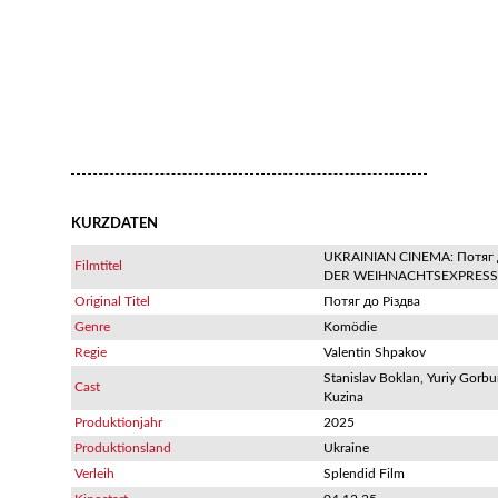
KURZDATEN
UKRAINIAN CINEMA: Потяг д
Filmtitel
DER WEIHNACHTSEXPRESS
Original Titel
Потяг до Різдва
Genre
Komödie
Regie
Valentin Shpakov
Stanislav Boklan, Yuriy Gorb
Cast
Kuzina
Produktionjahr
2025
Produktionsland
Ukraine
Verleih
Splendid Film