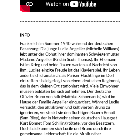
INFO
Frankreich im Sommer 1940 während der deutschen
Besatzung: Die junge Lucile Angellier (Michelle Williams)
lebt unter der Obhut ihrer dominanten Schwiegermutter
Madame Angellier (Kristin Scott Thomas). Ihr Ehemann
ist im Krieg und beide Frauen warten auf Nachricht von
ihm. Luciles einzige Freude ist das Klavierspiel. Ihr Leben
ändert sich dramatisch, als Pariser Flüchtlinge im Dorf
eintreffen - bald gefolgt von einem deutschen Regiment,
das in dem kleinen Ort stationiert wird. Viele Einwohner
müssen Soldaten bei sich aufnehmen. Der deutsche
Offizier Bruno von Falk (Matthias Schoenaerts) wird im
Hause der Familie Angellier einquartiert. Während Lucile
versucht, den attraktiven und kultivierten Bruno zu
ignorieren, versteckt sie den flüchtigen Bauern Benoit
(Sam Riley), der in Notwehr seinen deutschen Hausgast
Kurt Bonnet (Tom Schilling) tötete, vor den Besatzern.
Doch bald kommen sich Lucile und Bruno durch ihre
gemeinsame Leidenschaft für die Musik näher..