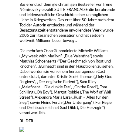
Basierend auf dem gleichnamigen Bestseller von Irène
Némirovsky erzählt SUITE FRANCAISE die berührende
und leidenschaftliche Geschichte einer unmöglichen
Liebe in Kriegszeiten. Das erst über 50 Jahre nach dem
Tod der Autorin entdeckte und während der
Besatzungszeit entstandene unvollendete Werk wurde
2005 zur literarischen Sensation und hat seitdem
weltweit Millionen Leser bewegt.
Die mehrfach Oscar®-nominierte Michelle Williams
(„My week with Marilyn”, „Blue Valentine“) sowie
Matthias Schoenaerts (“Der Geschmack von Rost und
Knochen”, „Bullhead“) sind in den Hauptrollen zu sehen.
Dabei werden sie von einem herausragenden Cast
unterstützt, darunter Kristin Scott Thomas („Only God
Forgives“, „Der englische Patient“), Sam Riley
(„Maleficent – Die dunkle Fee“, „On the Road“), Tom
Schilling („Oh Boy“), Margot Robbie („The Wolf of Wall
Street“), Alexandra Maria Lara („Rush – Alles für den
Sieg“) sowie Heino Ferch („Der Untergang“). Für Regie
und Drehbuch zeichnet Saul Dibb („Die Herzogin“)
verantwortlich.
BILDER