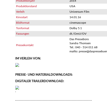
Produktionjahr
2014
Produktionsland
USA
Verleih
Universum Film
Kinostart
14.01.16
Bildformat
cinemascope
Tonformat
Dolby 5.1
Fassungen
dt./OmU/OV
Das Pressebüro
Sandra Thomsen
Pressekontakt
Tel.: 040 - 514 011 68
mailto: presse@daspressebue
IM VERLEIH VON:
PRESSE- UND MATERIALDOWNLOADS:
DIGITALER TRAILERDOWNLOAD:
'