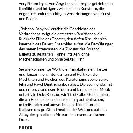
vergifteten Egos, von Ängsten und Ehrgeiz getriebenen
Konflikte und Intrigen zwischen den Künstlern, die
engen, oft undurchsichtigen Verstrickungen von Kunst
und Politik.
„Bolschoi Babylon“ erzählt die Geschichte des
Verbrechens, zeigt die entsetzten Reaktionen, die
Rückkehr Filins ans Theater, den tiefen Riss, der sich
innerhalb des Ballett-Ensembles auftat, die Bemühungen
des neuen Intendanten, die Zukunft des Bolschoi-
Balletts zu gestalten – ohne Intrigen, ohne
Machenschaften und ohne Sergei Filin?
Sie alle kommen zu Wort, die Primaballerinen, Tänzer
und Tänzerinnen, Intendanten und Politiker, die
Mächtigen und Reichen des Kuratoriums sowie Sergei
Filin und Pavel Dmitrichenko selbst. Die spannende, mit
opulenten, grandiosen Bildern und fantastischer Musik
gefertigte Doku-Collage wirft trotz aller Geheimnisse,
die am Ende bleiben, einen einmalig authentischen,
mitreißenden und umwerfenden Blick hinter die
Kulissen des größten Theaters der Welt und auf den
Alltag der grandiosen Akteure in diesem russischen
Drama.
BILDER