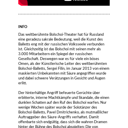
INFO
Das weltberühmte Bolschoi-Theater hat für Russland
eine geradezu sakrale Bedeutung, weil die Kunst des
Balletts eng mit der russischen Volksseele verbunden
ist. Gleichzeitig ist das Bolschoi mit seinen mehr als
3.000 Mitarbeitern ein Spiegel der russischen
Gesellschaft. Deswegen war es für viele ein böses
Omen, als der Künstlerische Leiter des weltberühmten
Bolschoi-Balletts, Sergei Filin, im Januar 2013 von einem
maskierten Unbekannten mit Säure angegriffen wurde
und dabei schwere Verätzungen in Gesicht und Augen
erlitt.
Der hinterhältige Angriff befeuerte Gerüchte über
erbitterte, interne Machtkämpfe und Skandale, die einen
dunklen Schatten auf den Ruf des Bolschoi warfen. Nur
wenige Wochen später wurde der Solotänzer des
Bolschoi-Balletts, Pavel Dmitrichenko, als mutmaßlicher
Auftraggeber des Säure-Angriffs verhaftet. Damit
offenbarte sich endgültig, dass sich die wahren Dramen
hinter der Bühne des Bolschoi abspielten: Die von