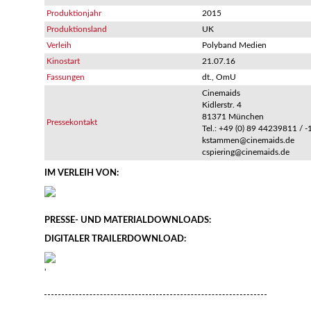
Produktionjahr
2015
Produktionsland
UK
Verleih
Polyband Medien
Kinostart
21.07.16
Fassungen
dt., OmU
Cinemaids
Kidlerstr. 4
81371 München
Pressekontakt
Tel.: +49 (0) 89 44239811 / -
kstammen@cinemaids.de
cspiering@cinemaids.de
IM VERLEIH VON:
PRESSE- UND MATERIALDOWNLOADS:
DIGITALER TRAILERDOWNLOAD:
'