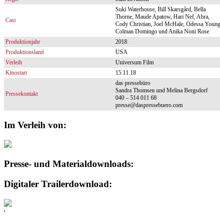
Suki Waterhouse, Bill Skarsgård, Bella
Thorne, Maude Apatow, Hari Nef, Abra,
Cast
Cody Christian, Joel McHale, Odessa Young
Colman Domingo und Anika Noni Rose
Produktionjahr
2018
Produktionsland
USA
Verleih
Universum Film
Kinostart
15.11.18
das pressebüro
Sandra Thomsen und Melina Bergsdorf
Pressekontakt
040 – 514 011 68
presse@daspressebuero.com
Im Verleih von:
Presse- und Materialdownloads:
Digitaler Trailerdownload:
'