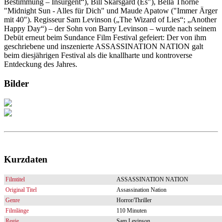
Bestimmung – Insurgent“), Bill Skarsgård (Es"), Bella Thorne
"Midnight Sun - Alles für Dich" und Maude Apatow ("Immer Ärger
mit 40"). Regisseur Sam Levinson („The Wizard of Lies“; „Another
Happy Day“) – der Sohn von Barry Levinson – wurde nach seinem
Debüt erneut beim Sundance Film Festival gefeiert: Der von ihm
geschriebene und inszenierte ASSASSINATION NATION galt
beim diesjährigen Festival als die knallharte und kontroverse
Entdeckung des Jahres.
Bilder
Kurzdaten
Filmtitel
ASSASSINATION NATION
Original Titel
Assassination Nation
Genre
Horror/Thriller
Filmlänge
110 Minuten
Regie
Sam Levinson