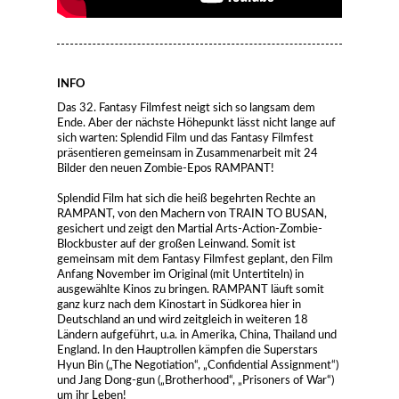
INFO
Das 32. Fantasy Filmfest neigt sich so langsam dem
Ende. Aber der nächste Höhepunkt lässt nicht lange auf
sich warten: Splendid Film und das Fantasy Filmfest
präsentieren gemeinsam in Zusammenarbeit mit 24
Bilder den neuen Zombie-Epos RAMPANT!
Splendid Film hat sich die heiß begehrten Rechte an
RAMPANT, von den Machern von TRAIN TO BUSAN,
gesichert und zeigt den Martial Arts-Action-Zombie-
Blockbuster auf der großen Leinwand. Somit ist
gemeinsam mit dem Fantasy Filmfest geplant, den Film
Anfang November im Original (mit Untertiteln) in
ausgewählte Kinos zu bringen. RAMPANT läuft somit
ganz kurz nach dem Kinostart in Südkorea hier in
Deutschland an und wird zeitgleich in weiteren 18
Ländern aufgeführt, u.a. in Amerika, China, Thailand und
England. In den Hauptrollen kämpfen die Superstars
Hyun Bin („The Negotiation“, „Confidential Assignment“)
und Jang Dong-gun („Brotherhood“, „Prisoners of War“)
um ihr Leben!