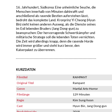
16. Jahrhundert, Südkorea: Eine unheimliche Seuche, die
Menschen innerhalb von Minuten dahinrafft und
anschließend als rasende Bestien auferstehen lässt,
bedroht das komplette Land. Kronprinz Yi Cheong (Hyun
Bin) sieht keinen anderen Ausweg, als die Dienste seines
im Exil lebenden Bruders (Jang Dong-gun) zu
beanspruchen: Der hervorragende Schwertkämpfer und
militärische Stratege soll die lebenden Toten vernichten.
Die Zeit wird allerdings knapp, denn die rasende Horde
wird immer größer und steht kurz bevor, den
Kaiserpalast zu überrennen.
KURZDATEN
Filmtitel
RAMPANT
Original Titel
Rampant
Genre
Martial Arts-Horror
Filmlänge
129 Minuten
Regie
Kim Sung-hoon
Cast
Hyun Bin, Jang Dong-gun
Produktionjahr
2018