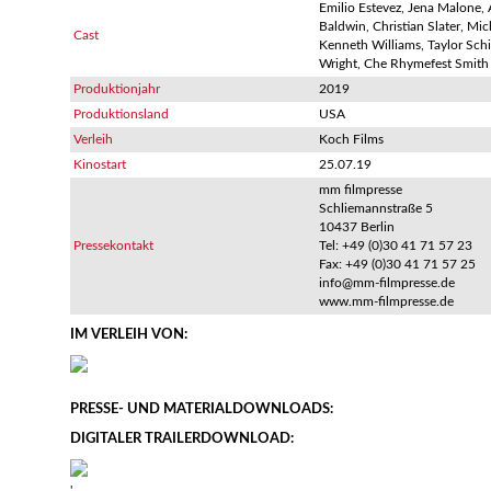
Emilio Estevez, Jena Malone, 
Baldwin, Christian Slater, Mic
Cast
Kenneth Williams, Taylor Schil
Wright, Che Rhymefest Smith
Produktionjahr
2019
Produktionsland
USA
Verleih
Koch Films
Kinostart
25.07.19
mm filmpresse
Schliemannstraße 5
10437 Berlin
Pressekontakt
Tel: +49 (0)30 41 71 57 23
Fax: +49 (0)30 41 71 57 25
info@mm-filmpresse.de
www.mm-filmpresse.de
IM VERLEIH VON:
PRESSE- UND MATERIALDOWNLOADS:
DIGITALER TRAILERDOWNLOAD:
'