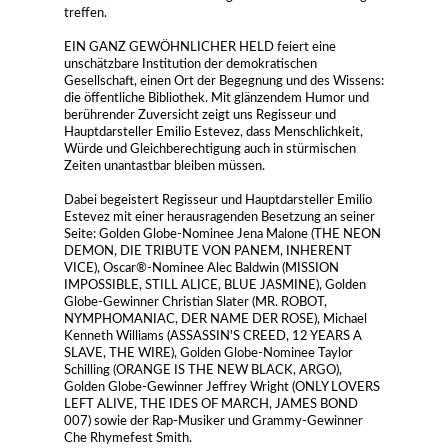
treffen.
EIN GANZ GEWÖHNLICHER HELD feiert eine
unschätzbare Institution der demokratischen
Gesellschaft, einen Ort der Begegnung und des Wissens:
die öffentliche Bibliothek. Mit glänzendem Humor und
berührender Zuversicht zeigt uns Regisseur und
Hauptdarsteller Emilio Estevez, dass Menschlichkeit,
Würde und Gleichberechtigung auch in stürmischen
Zeiten unantastbar bleiben müssen.
Dabei begeistert Regisseur und Hauptdarsteller Emilio
Estevez mit einer herausragenden Besetzung an seiner
Seite: Golden Globe-Nominee Jena Malone (THE NEON
DEMON, DIE TRIBUTE VON PANEM, INHERENT
VICE), Oscar®-Nominee Alec Baldwin (MISSION
IMPOSSIBLE, STILL ALICE, BLUE JASMINE), Golden
Globe-Gewinner Christian Slater (MR. ROBOT,
NYMPHOMANIAC, DER NAME DER ROSE), Michael
Kenneth Williams (ASSASSIN'S CREED, 12 YEARS A
SLAVE, THE WIRE), Golden Globe-Nominee Taylor
Schilling (ORANGE IS THE NEW BLACK, ARGO),
Golden Globe-Gewinner Jeffrey Wright (ONLY LOVERS
LEFT ALIVE, THE IDES OF MARCH, JAMES BOND
007) sowie der Rap-Musiker und Grammy-Gewinner
Che Rhymefest Smith.