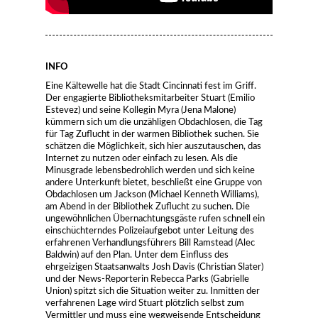
INFO
Eine Kältewelle hat die Stadt Cincinnati fest im Griff.
Der engagierte Bibliotheksmitarbeiter Stuart (Emilio
Estevez) und seine Kollegin Myra (Jena Malone)
kümmern sich um die unzähligen Obdachlosen, die Tag
für Tag Zuflucht in der warmen Bibliothek suchen. Sie
schätzen die Möglichkeit, sich hier auszutauschen, das
Internet zu nutzen oder einfach zu lesen. Als die
Minusgrade lebensbedrohlich werden und sich keine
andere Unterkunft bietet, beschließt eine Gruppe von
Obdachlosen um Jackson (Michael Kenneth Williams),
am Abend in der Bibliothek Zuflucht zu suchen. Die
ungewöhnlichen Übernachtungsgäste rufen schnell ein
einschüchterndes Polizeiaufgebot unter Leitung des
erfahrenen Verhandlungsführers Bill Ramstead (Alec
Baldwin) auf den Plan. Unter dem Einfluss des
ehrgeizigen Staatsanwalts Josh Davis (Christian Slater)
und der News-Reporterin Rebecca Parks (Gabrielle
Union) spitzt sich die Situation weiter zu. Inmitten der
verfahrenen Lage wird Stuart plötzlich selbst zum
Vermittler und muss eine wegweisende Entscheidung