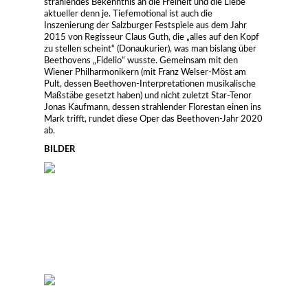
strahlendes Bekenntnis an die Freiheit und die Liebe
aktueller denn je. Tiefemotional ist auch die
Inszenierung der Salzburger Festspiele aus dem Jahr
2015 von Regisseur Claus Guth, die „alles auf den Kopf
zu stellen scheint“ (Donaukurier), was man bislang über
Beethovens „Fidelio“ wusste. Gemeinsam mit den
Wiener Philharmonikern (mit Franz Welser-Möst am
Pult, dessen Beethoven-Interpretationen musikalische
Maßstäbe gesetzt haben) und nicht zuletzt Star-Tenor
Jonas Kaufmann, dessen strahlender Florestan einen ins
Mark trifft, rundet diese Oper das Beethoven-Jahr 2020
ab.
BILDER