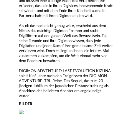
und müssen eine traurige Nachricht verarbeiten: Sie
erfahren, dass die in ihren Digivices innewohnende Kraft
schwindet und mit dem Ende ihrer Kindheit auch die
Partnerschaft mit ihren Digimon enden wird.
Als ob das noch nicht genug wäre, erscheint aus dem
Nichts das mächtige Digimon Eosmon und raubt
DigiRittern auf der ganzen Welt das Bewusstsein. Tai,
seine Freunde und ihre Digimon wissen, dass jede
Digitation und jeder Kampf ihre gemeinsame Zeit weiter
verkürzen wird. Doch es liegt an ihnen, ein letztes Mal
zusammen zu kämpfen, um die Welt einmal mehr vor
dem Bösen zu bewahren.
DIGIMON ADVENTURE: LAST EVOLUTION KIZUNA
spielt fünf Jahre nach den Ereignissen der DIGIMON
ADVENTURE: TRI.-Reihe. Das Sequel, das zum 20-
jährigen Jubiläum der japanischen Erstausstrahlung als
Abschluss des beliebten Abenteuers angekündigt
wurde.
BILDER