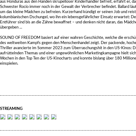
aus Honduras aus den Händen skrupelloser Kinderhändler befreit, erfährt er, da
Schwester Rocío immer noch in der Gewalt der Verbrecher befindet. Ballard läuf
um das kleine Mädchen zu befreien. Kurzerhand kündigt er seinen Job und reist 
kolumbianischen Dschungel, wo ihn ein lebensgefährlicher Einsatz erwartet: D
Entführer sind bis an die Zähne bewaffnet – und denken nicht daran, das Mädc
übergeben ...
SOUND OF FREEDOM basiert auf einer wahren Geschichte, welche die erschüt
des weltweiten Kampfs gegen den Menschenhandel zeigt. Der packende, hoch
Thriller avancierte im Sommer 2023 zum Überraschungshit in den US-Kinos: D
aufrüttelnden Themas und einer ungewöhnlichen Marketingkampagne hielt sich 
Wochen in den Top Ten der US-Kinocharts und konnte bislang über 180 Millione
einspielen.
STREAMING